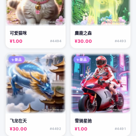
可爱猫咪
麋鹿之森
¥1.00
¥30.00
#4494
#4493
✨ 新品
✨ 新品
飞龙在天
雪骑星驰
¥30.00
¥1.00
#4492
#4491