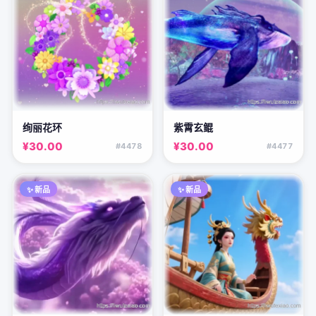
绚丽花环
紫霄玄鲲
¥30.00
¥30.00
#4478
#4477
✨ 新品
✨ 新品