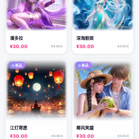
潘多拉
深海鲛姬
¥30.00
¥30.00
#4466
#4465
✨ 新品
✨ 新品
江灯寄愿
椰风笑靥
¥30.00
¥30.00
#4464
#4463