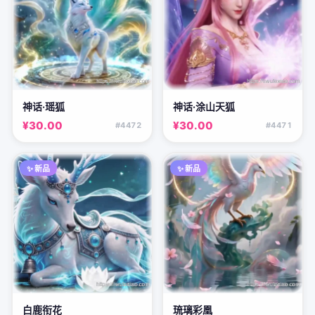
神话·瑶狐
神话·涂山天狐
¥30.00
¥30.00
#4472
#4471
✨ 新品
✨ 新品
白鹿衔花
琉璃彩凰