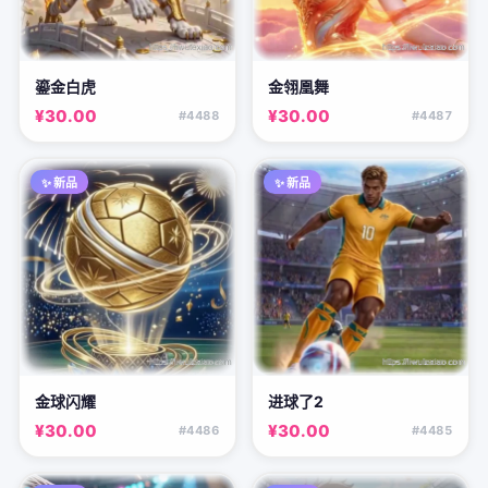
鎏金白虎
金翎凰舞
¥30.00
¥30.00
#4488
#4487
✨ 新品
✨ 新品
金球闪耀
进球了2
¥30.00
¥30.00
#4486
#4485