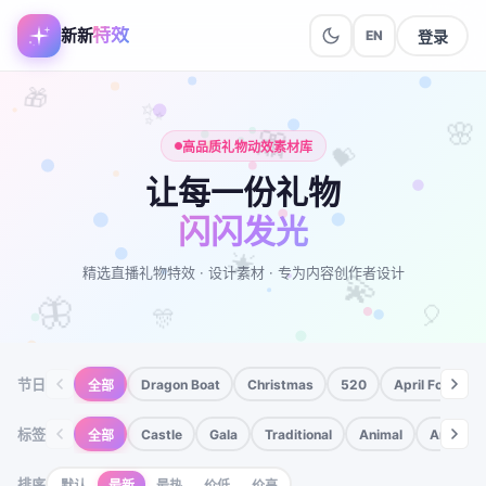
特效
新新
登录
EN
🎁
🌸
✨
🎀
💝
高品质礼物动效素材库
让每一份礼物
闪闪发光
精选直播礼物特效 · 设计素材 · 专为内容创作者设计
🌟
🦋
🎈
💫
🎊
节日
Dragon Boat
Christmas
520
April Fools
全部
标签
Castle
Gala
Traditional
Animal
Anime
全部
排序
默认
最新
最热
价低
价高