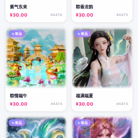
紫气东来
粽香龙韵
¥30.00
¥30.00
#4476
#4475
✨ 新品
✨ 新品
粽情端午
福满端夏
¥30.00
¥30.00
#4474
#4473
✨ 新品
✨ 新品