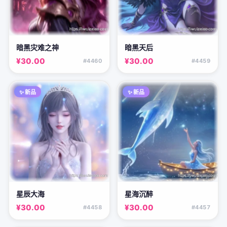
暗黑灾难之神
暗黑天后
¥30.00
¥30.00
#4460
#4459
✨ 新品
✨ 新品
星辰大海
星海沉醉
¥30.00
¥30.00
#4458
#4457