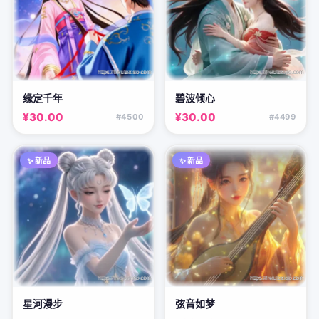
缘定千年
碧波倾心
¥30.00
¥30.00
#4500
#4499
✨ 新品
✨ 新品
星河漫步
弦音如梦