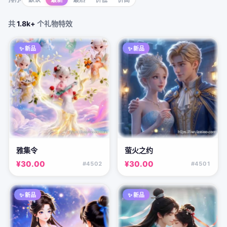
共
1.8k+
个礼物特效
✨ 新品
✨ 新品
雅集令
萤火之约
¥30.00
¥30.00
#4502
#4501
✨ 新品
✨ 新品